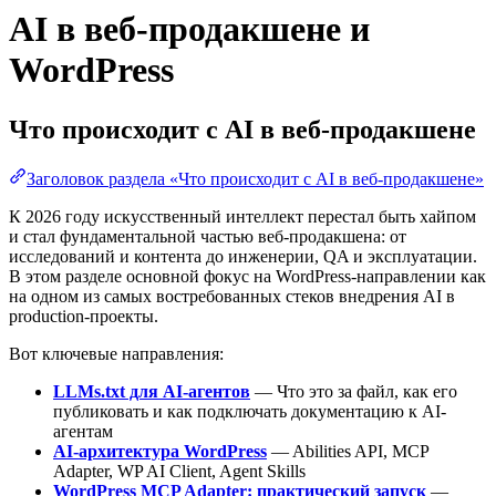
AI в веб-продакшене и
WordPress
Что происходит с AI в веб-продакшене
Заголовок раздела «Что происходит с AI в веб-продакшене»
К 2026 году искусственный интеллект перестал быть хайпом
и стал фундаментальной частью веб-продакшена: от
исследований и контента до инженерии, QA и эксплуатации.
В этом разделе основной фокус на WordPress-направлении как
на одном из самых востребованных стеков внедрения AI в
production-проекты.
Вот ключевые направления:
LLMs.txt для AI-агентов
— Что это за файл, как его
публиковать и как подключать документацию к AI-
агентам
AI-архитектура WordPress
— Abilities API, MCP
Adapter, WP AI Client, Agent Skills
WordPress MCP Adapter: практический запуск
—