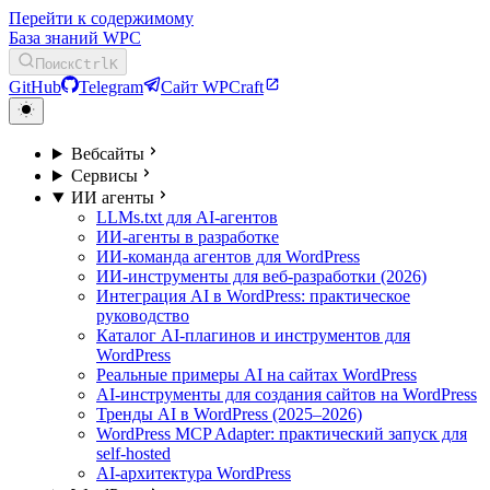
Перейти к содержимому
База знаний WPC
Поиск
Ctrl
K
GitHub
Telegram
Сайт WPCraft
Вебсайты
Сервисы
ИИ агенты
LLMs.txt для AI-агентов
ИИ-агенты в разработке
ИИ-команда агентов для WordPress
ИИ-инструменты для веб-разработки (2026)
Интеграция AI в WordPress: практическое
руководство
Каталог AI-плагинов и инструментов для
WordPress
Реальные примеры AI на сайтах WordPress
AI-инструменты для создания сайтов на WordPress
Тренды AI в WordPress (2025–2026)
WordPress MCP Adapter: практический запуск для
self-hosted
AI-архитектура WordPress