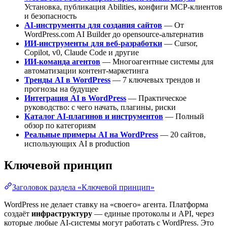
Установка, публикация Abilities, конфиги MCP-клиентов
и безопасность
AI-инструменты для создания сайтов
— От
WordPress.com AI Builder до opensource-альтернатив
ИИ-инструменты для веб-разработки
— Cursor,
Copilot, v0, Claude Code и другие
ИИ-команда агентов
— Многоагентные системы для
автоматизации контент-маркетинга
Тренды AI в WordPress
— 7 ключевых трендов и
прогнозы на будущее
Интеграция AI в WordPress
— Практическое
руководство: с чего начать, плагины, риски
Каталог AI-плагинов и инструментов
— Полный
обзор по категориям
Реальные примеры AI на WordPress
— 20 сайтов,
использующих AI в production
Ключевой принцип
Заголовок раздела «Ключевой принцип»
WordPress не делает ставку на «своего» агента. Платформа
создаёт
инфраструктуру
— единые протоколы и API, через
которые любые AI-системы могут работать с WordPress. Это