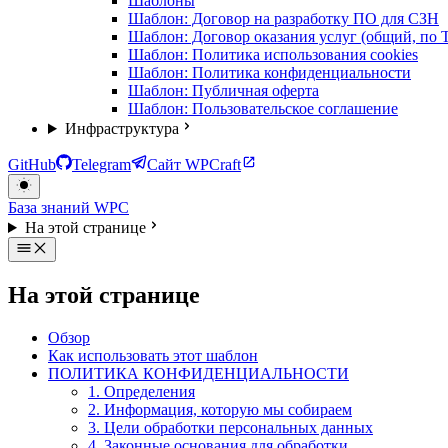
Шаблоны
Шаблон: Договор на разработку ПО для СЗН
Шаблон: Договор оказания услуг (общий, по 
Шаблон: Политика использования cookies
Шаблон: Политика конфиденциальности
Шаблон: Публичная оферта
Шаблон: Пользовательское соглашение
Инфраструктура
GitHub
Telegram
Сайт WPCraft
База знаний WPC
На этой странице
На этой странице
Обзор
Как использовать этот шаблон
ПОЛИТИКА КОНФИДЕНЦИАЛЬНОСТИ
1. Определения
2. Информация, которую мы собираем
3. Цели обработки персональных данных
4. Законные основания для обработки