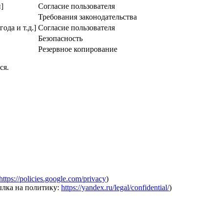
]
Согласие пользователя
Требования законодательства
года и т.д.]
Согласие пользователя
Безопасность
Резервное копирование
ся.
https://policies.google.com/privacy
)
ылка на политику:
https://yandex.ru/legal/confidential/
)