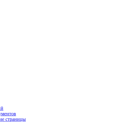
ий
ументов
ие страницы