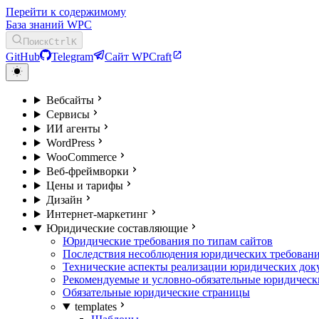
Перейти к содержимому
База знаний WPC
Поиск
Ctrl
K
GitHub
Telegram
Сайт WPCraft
Вебсайты
Сервисы
ИИ агенты
WordPress
WooCommerce
Веб-фреймворки
Цены и тарифы
Дизайн
Интернет-маркетинг
Юридические составляющие
Юридические требования по типам сайтов
Последствия несоблюдения юридических требован
Технические аспекты реализации юридических док
Рекомендуемые и условно-обязательные юридическ
Обязательные юридические страницы
templates