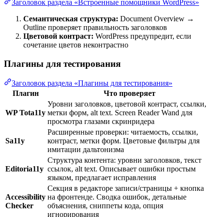
Заголовок раздела «Встроенные помощники WordPress»
Семантическая структура:
Document Overview →
Outline проверяет правильность заголовков
Цветовой контраст:
WordPress предупредит, если
сочетание цветов неконтрастно
Плагины для тестирования
Заголовок раздела «Плагины для тестирования»
Плагин
Что проверяет
Уровни заголовков, цветовой контраст, ссылки,
WP Tota11y
метки форм, alt text. Screen Reader Wand для
просмотра глазами скринридера
Расширенные проверки: читаемость, ссылки,
Sa11y
контраст, метки форм. Цветовые фильтры для
имитации дальтонизма
Структура контента: уровни заголовков, текст
Editoria11y
ссылок, alt text. Описывает ошибки простым
языком, предлагает исправления
Секция в редакторе записи/страницы + кнопка
Accessibility
на фронтенде. Сводка ошибок, детальные
Checker
объяснения, сниппеты кода, опция
игнорирования