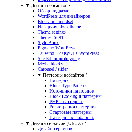
Дизайн вебсайтов
Обзор подраздела
WordPress для дизайнеров
Block-first mindset
Иерархия block theme
Theme settings
Theme JSON
Style Book
Figma to WordPress
Tailwind + daisyUI + WordPress
Site Editor prototyping
Media blocks
Carousel / slider
Паттерны вебсайтов
Паттерны
Block Type Patterns
Источники паттернов
Block Locking и паттерны
PHP в паттернах
Регистрация паттернов
Стартовые паттерны
Паттерны в шаблонах
Дизайн сервисов (UI/UX)
Дизайн сервисов