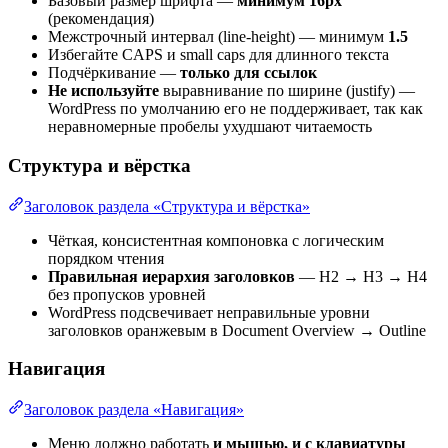
Базовый размер шрифта —
минимум 16px
(рекомендация)
Межстрочный интервал (line-height) — минимум
1.5
Избегайте CAPS и small caps для длинного текста
Подчёркивание —
только для ссылок
Не используйте
выравнивание по ширине (justify) —
WordPress по умолчанию его не поддерживает, так как
неравномерные пробелы ухудшают читаемость
Структура и вёрстка
Заголовок раздела «Структура и вёрстка»
Чёткая, консистентная компоновка с логическим
порядком чтения
Правильная иерархия заголовков
— H2 → H3 → H4
без пропусков уровней
WordPress подсвечивает неправильные уровни
заголовков оранжевым в Document Overview → Outline
Навигация
Заголовок раздела «Навигация»
Меню должно работать
и мышью, и с клавиатуры