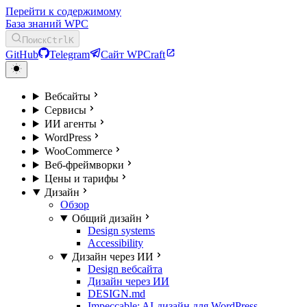
Перейти к содержимому
База знаний WPC
Поиск
Ctrl
K
GitHub
Telegram
Сайт WPCraft
Вебсайты
Сервисы
ИИ агенты
WordPress
WooCommerce
Веб-фреймворки
Цены и тарифы
Дизайн
Обзор
Общий дизайн
Design systems
Accessibility
Дизайн через ИИ
Design вебсайта
Дизайн через ИИ
DESIGN.md
Impeccable: AI-дизайн для WordPress