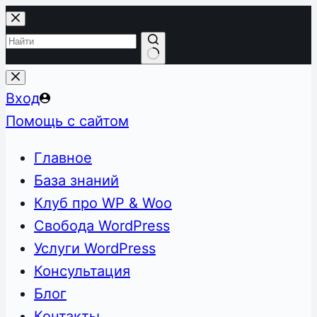
Перейти
к
сути
Ничего
не
Вход
найдено
Помощь с сайтом
Главное
База знаний
Клуб про WP & Woo
Свобода WordPress
Услуги WordPress
Консультация
Блог
Контакты