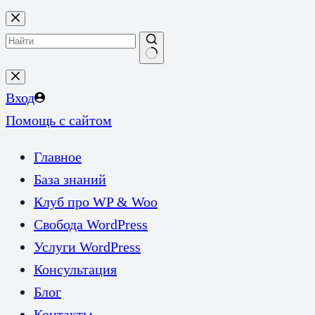
Перейти
к
сути
Ничего
не
Вход
найдено
Помощь с сайтом
Главное
База знаний
Клуб про WP & Woo
Свобода WordPress
Услуги WordPress
Консультация
Блог
Контакты