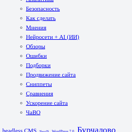
Безопасность
Как сделать
Мнения
Нейросети + AI (ИИ)
Обзоры
Ошибки
Подборки
Продвижение сайта
Сниппеты
Сравнения
Ускорение сайта
ЧаВО
Бурчалово
headless CMS
WordPress 7.0
NextJS