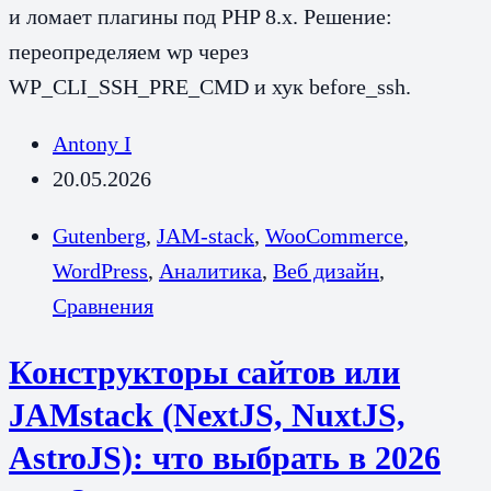
и ломает плагины под PHP 8.x. Решение:
переопределяем wp через
WP_CLI_SSH_PRE_CMD и хук before_ssh.
Antony I
20.05.2026
Gutenberg
,
JAM-stack
,
WooCommerce
,
WordPress
,
Аналитика
,
Веб дизайн
,
Сравнения
Конструкторы сайтов или
JAMstack (NextJS, NuxtJS,
AstroJS): что выбрать в 2026