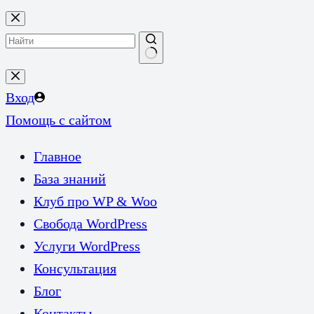
Перейти
к
сути
Ничего
не
Вход
найдено
Помощь с сайтом
Главное
База знаний
Клуб про WP & Woo
Свобода WordPress
Услуги WordPress
Консультация
Блог
Контакты