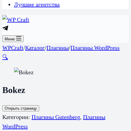
Лучшие агентства
Меню
WPCraft
/
Каталог
/
Плагины
/
Плагины WordPress
🔍
Bokez
Открыть страницу
Категории:
Плагины Gutenberg
,
Плагины
WordPress