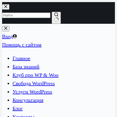
Перейти
к
сути
Ничего
не
Вход
найдено
Помощь с сайтом
Главное
База знаний
Клуб про WP & Woo
Свобода WordPress
Услуги WordPress
Консультация
Блог
Контакты