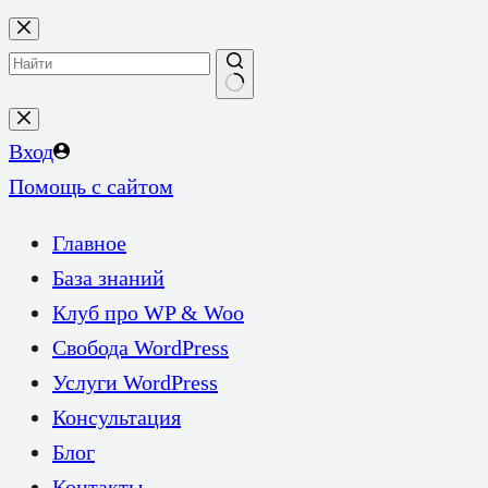
Перейти
к
сути
Ничего
не
Вход
найдено
Помощь с сайтом
Главное
База знаний
Клуб про WP & Woo
Свобода WordPress
Услуги WordPress
Консультация
Блог
Контакты