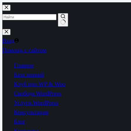
Перейти
к
сути
Ничего
не
Вход
найдено
Помощь с сайтом
Главное
База знаний
Клуб про WP & Woo
Свобода WordPress
Услуги WordPress
Консультация
Блог
Контакты