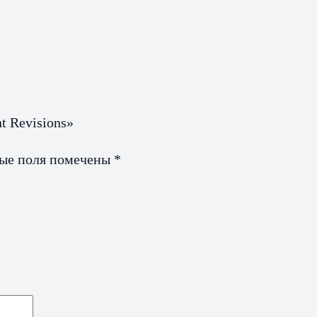
t Revisions»
ные поля помечены
*