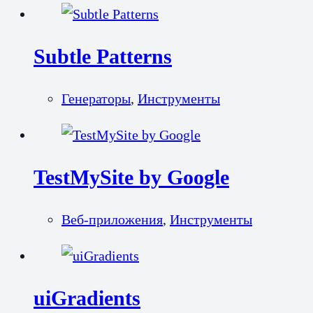
Subtle Patterns
Генераторы
,
Инструменты
TestMySite by Google
Веб-приложения
,
Инструменты
uiGradients