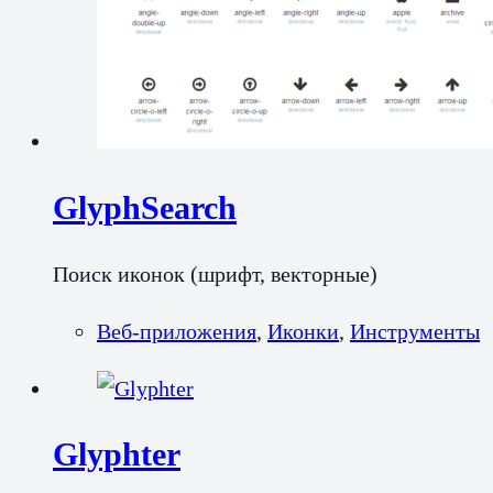
GlyphSearch
Поиск иконок (шрифт, векторные)
Веб-приложения
,
Иконки
,
Инструменты
Glyphter