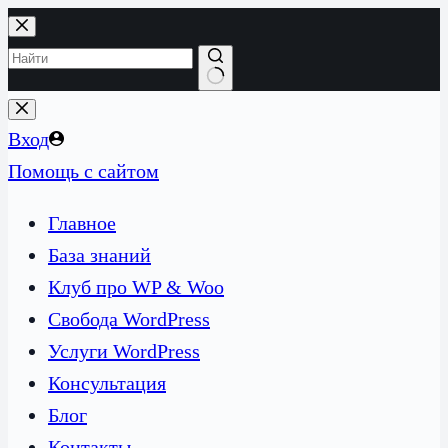
Перейти
к
сути
Ничего
не
Вход
найдено
Помощь с сайтом
Главное
База знаний
Клуб про WP & Woo
Свобода WordPress
Услуги WordPress
Консультация
Блог
Контакты