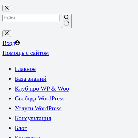
Перейти
к
сути
Ничего
не
Вход
найдено
Помощь с сайтом
Главное
База знаний
Клуб про WP & Woo
Свобода WordPress
Услуги WordPress
Консультация
Блог
Контакты