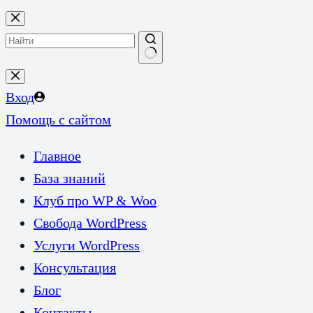
Перейти
к
сути
Ничего
не
Вход
найдено
Помощь с сайтом
Главное
База знаний
Клуб про WP & Woo
Свобода WordPress
Услуги WordPress
Консультация
Блог
Контакты