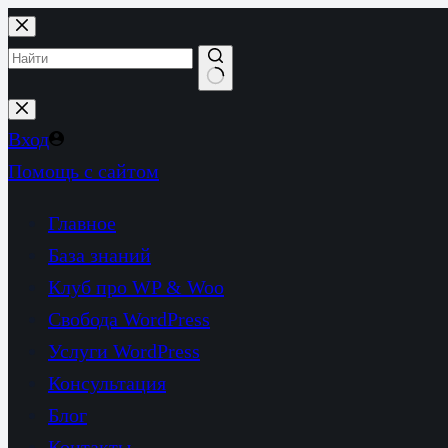
Перейти
к
сути
Ничего
не
Вход
найдено
Помощь с сайтом
Главное
База знаний
Клуб про WP & Woo
Свобода WordPress
Услуги WordPress
Консультация
Блог
Контакты