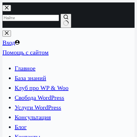
Перейти
к
сути
Ничего
не
Вход
найдено
Помощь с сайтом
Главное
База знаний
Клуб про WP & Woo
Свобода WordPress
Услуги WordPress
Консультация
Блог
Контакты