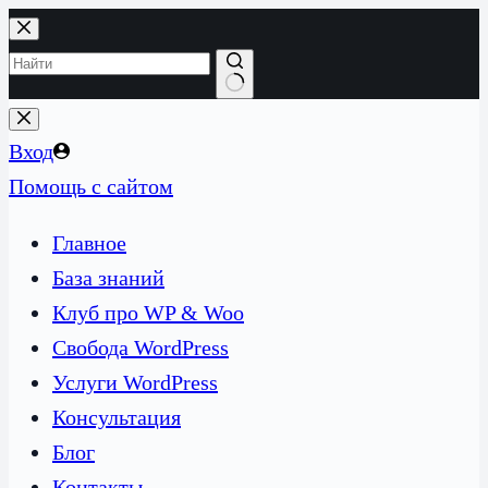
Перейти
к
сути
Ничего
не
Вход
найдено
Помощь с сайтом
Главное
База знаний
Клуб про WP & Woo
Свобода WordPress
Услуги WordPress
Консультация
Блог
Контакты