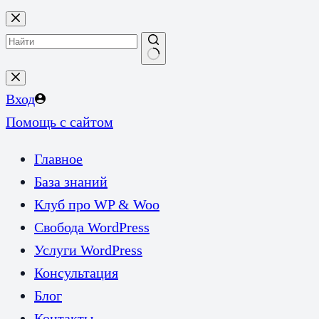
Перейти
к
сути
Ничего
не
Вход
найдено
Помощь с сайтом
Главное
База знаний
Клуб про WP & Woo
Свобода WordPress
Услуги WordPress
Консультация
Блог
Контакты