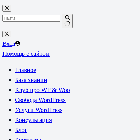
Перейти
к
сути
Ничего
не
Вход
найдено
Помощь с сайтом
Главное
База знаний
Клуб про WP & Woo
Свобода WordPress
Услуги WordPress
Консультация
Блог
Контакты