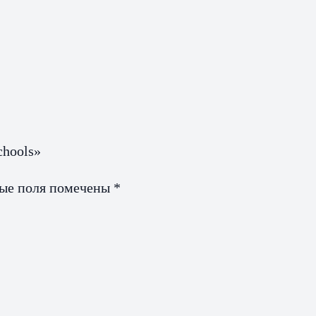
chools»
ные поля помечены
*