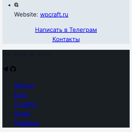
Website:
wpcraft.ru
Написать в Телеграм
Контакты
WP Craft © 2026
llms.txt
Блог
О сайте
Цены
Правила