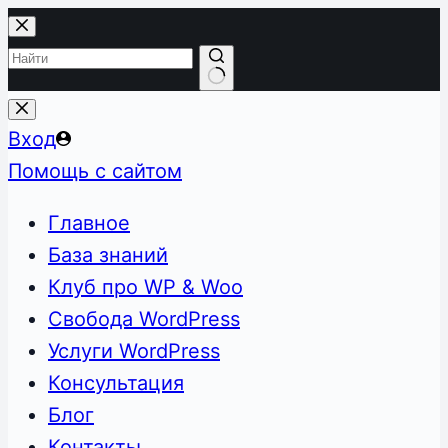
Перейти
к
сути
Ничего
не
Вход
найдено
Помощь с сайтом
Главное
База знаний
Клуб про WP & Woo
Свобода WordPress
Услуги WordPress
Консультация
Блог
Контакты