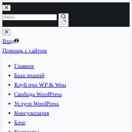
Перейти
к
сути
Ничего
не
Вход
найдено
Помощь с сайтом
Главное
База знаний
Клуб про WP & Woo
Свобода WordPress
Услуги WordPress
Консультация
Блог
Контакты