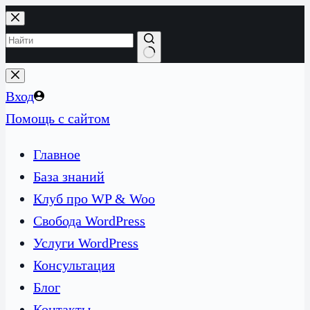
Перейти
к
сути
Ничего
не
Вход
найдено
Помощь с сайтом
Главное
База знаний
Клуб про WP & Woo
Свобода WordPress
Услуги WordPress
Консультация
Блог
Контакты