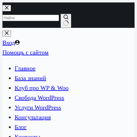
Перейти
к
сути
Ничего
не
Вход
найдено
Помощь с сайтом
Главное
База знаний
Клуб про WP & Woo
Свобода WordPress
Услуги WordPress
Консультация
Блог
Контакты