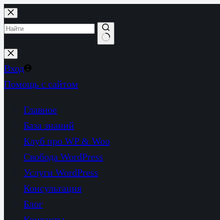
Перейти
к
сути
Ничего
не
Вход
найдено
Помощь с сайтом
Главное
База знаний
Клуб про WP & Woo
Свобода WordPress
Услуги WordPress
Консультация
Блог
Контакты