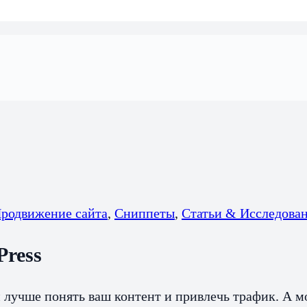
родвижение сайта
,
Сниппеты
,
Статьи & Исследова
Press
 лучше понять ваш контент и привлечь трафик. А м