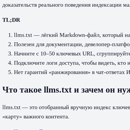
доказательств реального поведения индексации ма
TL;DR
llms.txt — лёгкий Markdown‑файл, который н
Полезен для документации, девелопер‑платфо
Начните с 10–50 ключевых URL, сгруппируйте п
Подключите логи доступа, чтобы видеть, кто 
Нет гарантий «ранжирования» в чат‑ответах И
Что такое llms.txt и зачем он ну
llms.txt — это отобранный вручную индекс ключе
«карту» важного контента.