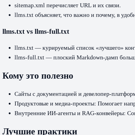
sitemap.xml перечисляет URL и их связи.
llms.txt объясняет, что важно и почему, в уд
llms.txt vs llms-full.txt
llms.txt — курируемый список «лучшего» кон
llms-full.txt — плоский Markdown‑дамп больш
Кому это полезно
Сайты с документацией и девелопер‑платформ
Продуктовые и медиа‑проекты: Помогает нап
Внутренние ИИ‑агенты и RAG‑конвейеры: Сокр
Лучшие практики