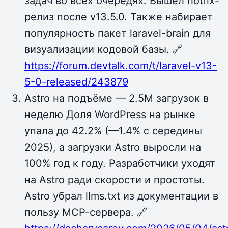
задач во всех очередях. Вышел hotfix-
релиз после v13.5.0. Также набирает
популярность пакет laravel-brain для
визуализации кодовой базы. 🔗
https://forum.devtalk.com/t/laravel-v13-
5-0-released/243879
Astro на подъёме — 2.5M загрузок в
неделю Доля WordPress на рынке
упала до 42.2% (—1.4% с середины
2025), а загрузки Astro выросли на
100% год к году. Разработчики уходят
на Astro ради скорости и простоты.
Astro убрал llms.txt из документации в
пользу MCP-сервера. 🔗