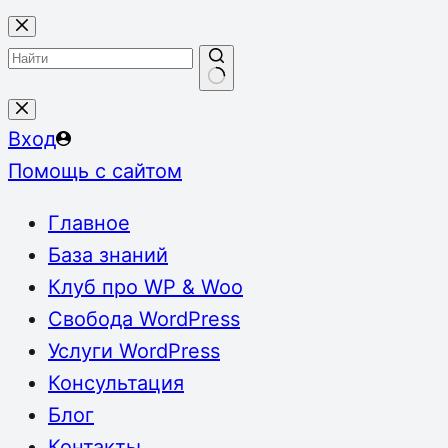
Перейти
к
сути
Ничего
не
Вход
найдено
Помощь с сайтом
Главное
База знаний
Клуб про WP & Woo
Свобода WordPress
Услуги WordPress
Консультация
Блог
Контакты