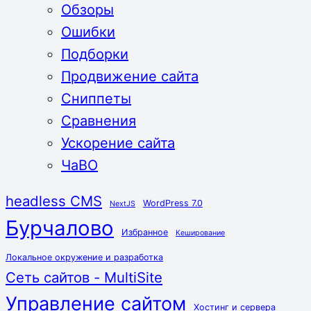
Обзоры
Ошибки
Подборки
Продвижение сайта
Сниппеты
Сравнения
Ускорение сайта
ЧаВО
headless CMS
WordPress 7.0
NextJS
Бурчалово
Избранное
Кеширование
Локальное окружение и разработка
Сеть сайтов - MultiSite
Управление сайтом
Хостинг и сервера