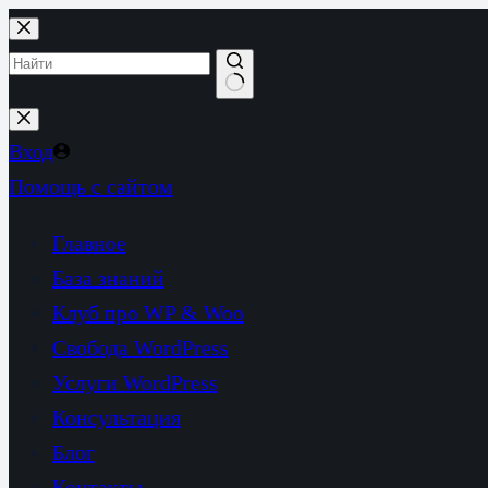
Перейти
к
сути
Ничего
не
Вход
найдено
Помощь с сайтом
Главное
База знаний
Клуб про WP & Woo
Свобода WordPress
Услуги WordPress
Консультация
Блог
Контакты