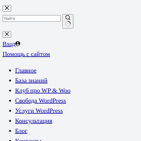
Перейти
к
сути
Ничего
не
Вход
найдено
Помощь с сайтом
Главное
База знаний
Клуб про WP & Woo
Свобода WordPress
Услуги WordPress
Консультация
Блог
Контакты