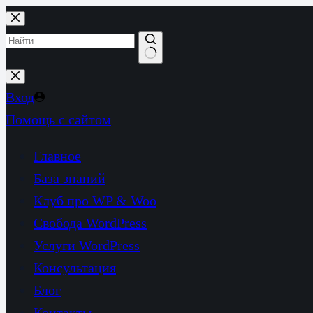
Перейти
к
сути
Ничего
не
Вход
найдено
Помощь с сайтом
Главное
База знаний
Клуб про WP & Woo
Свобода WordPress
Услуги WordPress
Консультация
Блог
Контакты