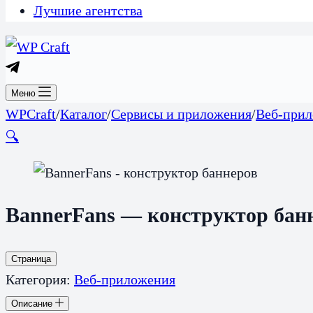
Лучшие агентства
Меню
WPCraft
/
Каталог
/
Сервисы и приложения
/
Веб-при
🔍
BannerFans — конструктор бан
Страница
Категория:
Веб-приложения
Описание