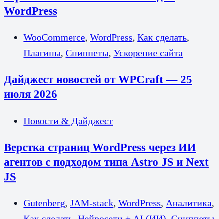
WordPress
WooCommerce
,
WordPress
,
Как сделать
,
Плагины
,
Сниппеты
,
Ускорение сайта
Дайджест новостей от WPCraft — 25
июля 2026
Новости & Дайджест
Верстка страниц WordPress через ИИ
агентов с подходом типа Astro JS и Next
JS
Gutenberg
,
JAM-stack
,
WordPress
,
Аналитика
,
Как сделать
,
Нейросети + AI (ИИ)
,
Сниппеты