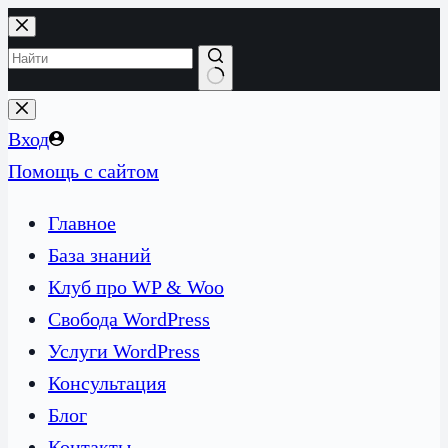
Перейти
к
сути
Ничего
не
Вход
найдено
Помощь с сайтом
Главное
База знаний
Клуб про WP & Woo
Свобода WordPress
Услуги WordPress
Консультация
Блог
Контакты