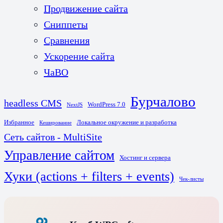
Продвижение сайта
Сниппеты
Сравнения
Ускорение сайта
ЧаВО
Бурчалово
headless CMS
WordPress 7.0
NextJS
Избранное
Локальное окружение и разработка
Кеширование
Сеть сайтов - MultiSite
Управление сайтом
Хостинг и сервера
Хуки (actions + filters + events)
Чек-листы