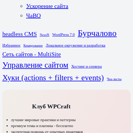
Ускорение сайта
ЧаВО
Бурчалово
headless CMS
WordPress 7.0
NextJS
Избранное
Локальное окружение и разработка
Кеширование
Сеть сайтов - MultiSite
Управление сайтом
Хостинг и сервера
Хуки (actions + filters + events)
Чек-листы
Клуб WPCraft
лучшие мировые практики и паттерны
премиум темы и плагины - бесплатно
экспертная помощь от опытных практиков