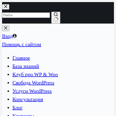
Перейти
к
сути
Ничего
не
Вход
найдено
Помощь с сайтом
Главное
База знаний
Клуб про WP & Woo
Свобода WordPress
Услуги WordPress
Консультация
Блог
Контакты