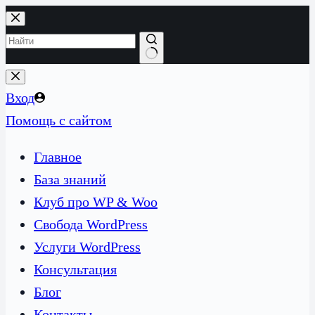
Перейти
к
сути
Ничего
не
Вход
найдено
Помощь с сайтом
Главное
База знаний
Клуб про WP & Woo
Свобода WordPress
Услуги WordPress
Консультация
Блог
Контакты