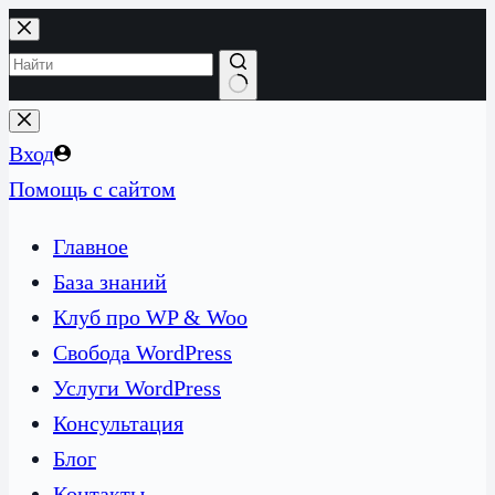
Перейти
к
сути
Ничего
не
Вход
найдено
Помощь с сайтом
Главное
База знаний
Клуб про WP & Woo
Свобода WordPress
Услуги WordPress
Консультация
Блог
Контакты