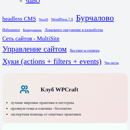
ЧаВО
Бурчалово
headless CMS
WordPress 7.0
NextJS
Избранное
Локальное окружение и разработка
Кеширование
Сеть сайтов - MultiSite
Управление сайтом
Хостинг и сервера
Хуки (actions + filters + events)
Чек-листы
Клуб WPCraft
лучшие мировые практики и паттерны
премиум темы и плагины - бесплатно
экспертная помощь от опытных практиков