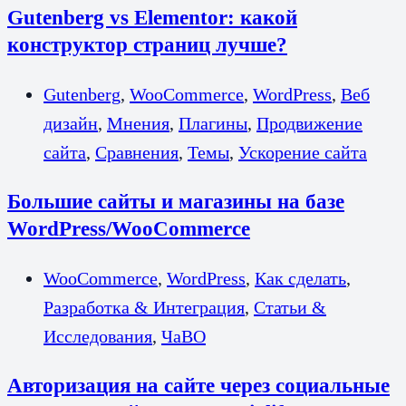
Gutenberg vs Elementor: какой
конструктор страниц лучше?
Gutenberg
,
WooCommerce
,
WordPress
,
Веб
дизайн
,
Мнения
,
Плагины
,
Продвижение
сайта
,
Сравнения
,
Темы
,
Ускорение сайта
Большие сайты и магазины на базе
WordPress/WooCommerce
WooCommerce
,
WordPress
,
Как сделать
,
Разработка & Интеграция
,
Статьи &
Исследования
,
ЧаВО
Авторизация на сайте через социальные