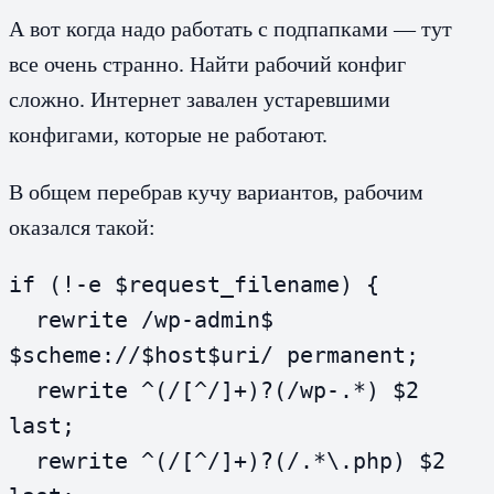
А вот когда надо работать с подпапками — тут
все очень странно. Найти рабочий конфиг
сложно. Интернет завален устаревшими
конфигами, которые не работают.
В общем перебрав кучу вариантов, рабочим
оказался такой:
if (!-e $request_filename) {

  rewrite /wp-admin$ 
$scheme://$host$uri/ permanent;

  rewrite ^(/[^/]+)?(/wp-.*) $2 
last;

  rewrite ^(/[^/]+)?(/.*\.php) $2 