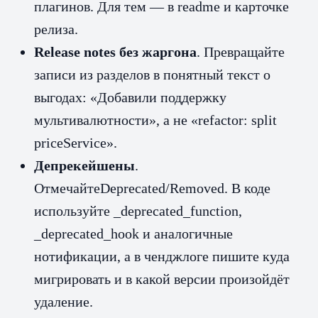
плагинов. Для тем — в readme и карточке
релиза.
Release notes без жаргона
. Превращайте
записи из разделов в понятный текст о
выгодах: «Добавили поддержку
мультивалютности», а не «refactor: split
priceService».
Депрекейшены
.
ОтмечайтеDeprecated/Removed. В коде
используйте _deprecated_function,
_deprecated_hook и аналогичные
нотификации, а в ченджлоге пишите куда
мигрировать и в какой версии произойдёт
удаление.