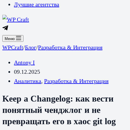
Лучшие агентства
Меню
WPCraft
/
Блог
/
Разработка & Интеграция
Antony I
09.12.2025
Аналитика
,
Разработка & Интеграция
Keep a Changelog: как вести
понятный ченджлог и не
превращать его в хаос git log