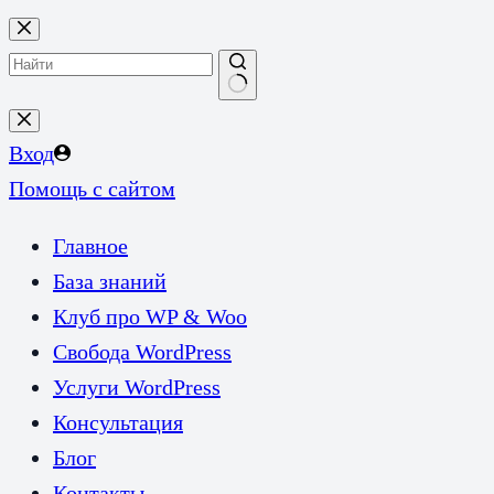
Перейти
к
сути
Ничего
не
Вход
найдено
Помощь с сайтом
Главное
База знаний
Клуб про WP & Woo
Свобода WordPress
Услуги WordPress
Консультация
Блог
Контакты