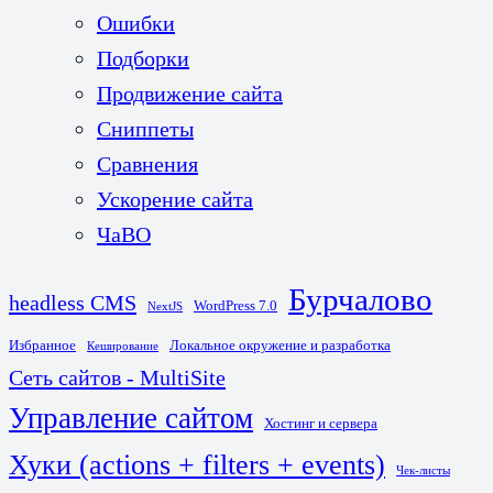
Ошибки
Подборки
Продвижение сайта
Сниппеты
Сравнения
Ускорение сайта
ЧаВО
Бурчалово
headless CMS
WordPress 7.0
NextJS
Избранное
Локальное окружение и разработка
Кеширование
Сеть сайтов - MultiSite
Управление сайтом
Хостинг и сервера
Хуки (actions + filters + events)
Чек-листы