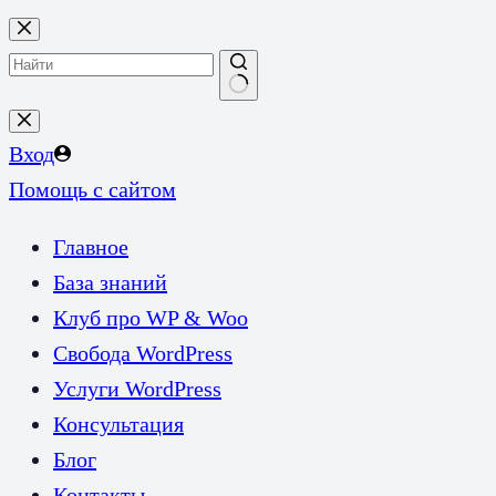
Перейти
к
сути
Ничего
не
Вход
найдено
Помощь с сайтом
Главное
База знаний
Клуб про WP & Woo
Свобода WordPress
Услуги WordPress
Консультация
Блог
Контакты