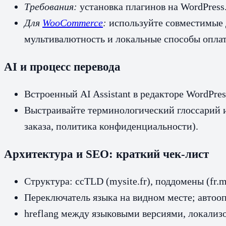
Требования:
установка плагинов на WordPress
Для
WooCommerce
:
используйте совместимые д
мультивалютность и локальные способы опла
AI и процесс перевода
Встроенный AI Assistant в редакторе WordPre
Выстраивайте терминологический глоссарий и
заказа, политика конфиденциальности).
Архитектура и SEO: краткий чек-лист
Структура: ccTLD (mysite.fr), поддомены (fr.m
Переключатель языка на видном месте; автооп
hreflang между языковыми версиями, локализо