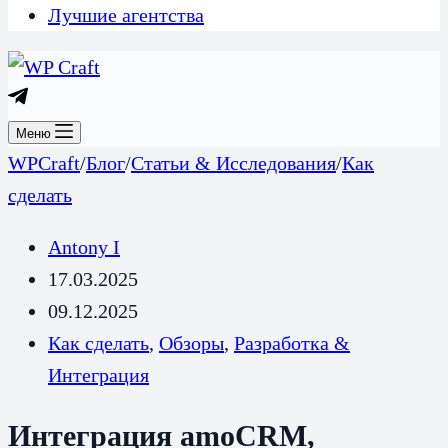
Лучшие агентства
Меню
WPCraft
/
Блог
/
Статьи & Исследования
/
Как
сделать
Antony I
17.03.2025
09.12.2025
Как сделать
,
Обзоры
,
Разработка &
Интеграция
Интеграция amoCRM,