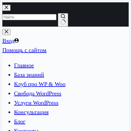
Перейти
к
сути
Ничего
не
Вход
найдено
Помощь с сайтом
Главное
База знаний
Клуб про WP & Woo
Свобода WordPress
Услуги WordPress
Консультация
Блог
Контакты