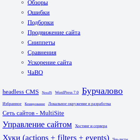
Обзоры
Ошибки
Подборки
Продвижение сайта
Сниппеты
Сравнения
Ускорение сайта
ЧаВО
Бурчалово
headless CMS
WordPress 7.0
NextJS
Избранное
Локальное окружение и разработка
Кеширование
Сеть сайтов - MultiSite
Управление сайтом
Хостинг и сервера
Хуки (actions + filters + events)
Чек-листы