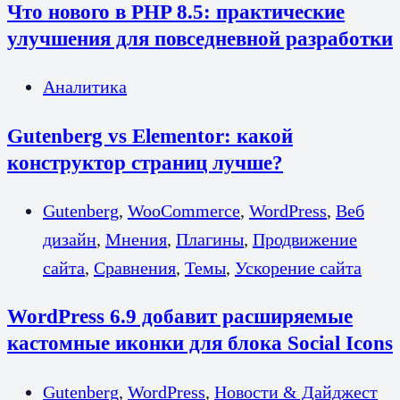
Что нового в PHP 8.5: практические
улучшения для повседневной разработки
Аналитика
Gutenberg vs Elementor: какой
конструктор страниц лучше?
Gutenberg
,
WooCommerce
,
WordPress
,
Веб
дизайн
,
Мнения
,
Плагины
,
Продвижение
сайта
,
Сравнения
,
Темы
,
Ускорение сайта
WordPress 6.9 добавит расширяемые
кастомные иконки для блока Social Icons
Gutenberg
,
WordPress
,
Новости & Дайджест