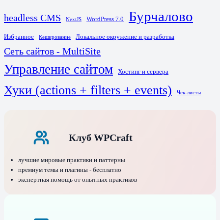
Бурчалово
headless CMS
WordPress 7.0
NextJS
Избранное
Локальное окружение и разработка
Кеширование
Сеть сайтов - MultiSite
Управление сайтом
Хостинг и сервера
Хуки (actions + filters + events)
Чек-листы
Клуб WPCraft
лучшие мировые практики и паттерны
премиум темы и плагины - бесплатно
экспертная помощь от опытных практиков