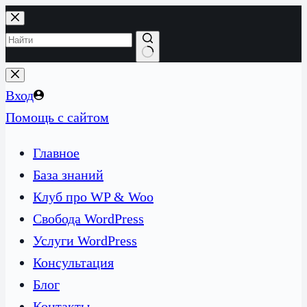
Перейти
к
сути
Ничего
не
Вход
найдено
Помощь с сайтом
Главное
База знаний
Клуб про WP & Woo
Свобода WordPress
Услуги WordPress
Консультация
Блог
Контакты