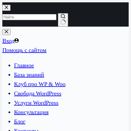
Перейти
к
сути
Ничего
не
Вход
найдено
Помощь с сайтом
Главное
База знаний
Клуб про WP & Woo
Свобода WordPress
Услуги WordPress
Консультация
Блог
Контакты