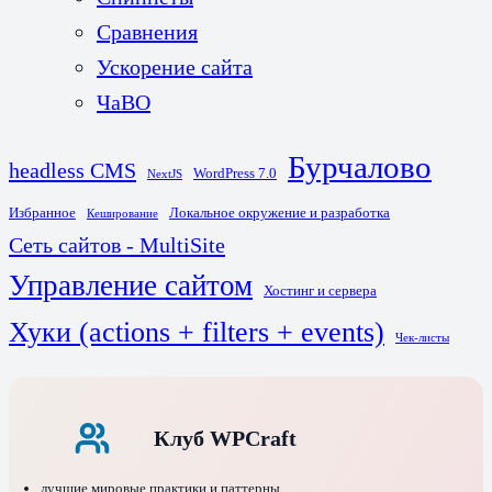
Сравнения
Ускорение сайта
ЧаВО
Бурчалово
headless CMS
WordPress 7.0
NextJS
Избранное
Локальное окружение и разработка
Кеширование
Сеть сайтов - MultiSite
Управление сайтом
Хостинг и сервера
Хуки (actions + filters + events)
Чек-листы
Клуб WPCraft
лучшие мировые практики и паттерны