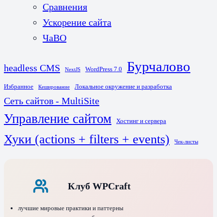
Сравнения
Ускорение сайта
ЧаВО
Бурчалово
headless CMS
WordPress 7.0
NextJS
Избранное
Локальное окружение и разработка
Кеширование
Сеть сайтов - MultiSite
Управление сайтом
Хостинг и сервера
Хуки (actions + filters + events)
Чек-листы
Клуб WPCraft
лучшие мировые практики и паттерны