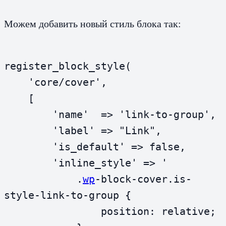
Можем добавить новый стиль блока так:
register_block_style(

    'core/cover',

    [

        'name'  => 'link-to-group',

        'label' => "Link",

        'is_default' => false,

        'inline_style' => '

            .
wp
-block-cover.is-
style-link-to-group {

                position: relative;
