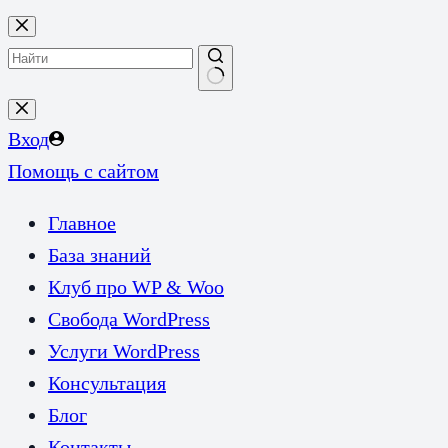
Перейти
к
сути
Ничего
не
Вход
найдено
Помощь с сайтом
Главное
База знаний
Клуб про WP & Woo
Свобода WordPress
Услуги WordPress
Консультация
Блог
Контакты