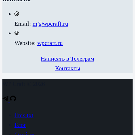
Email:
m@wpcraft.ru
Website:
wpcraft.ru
Написать в Телеграм
Контакты
WP Craft © 2026
llms.txt
Блог
О сайте