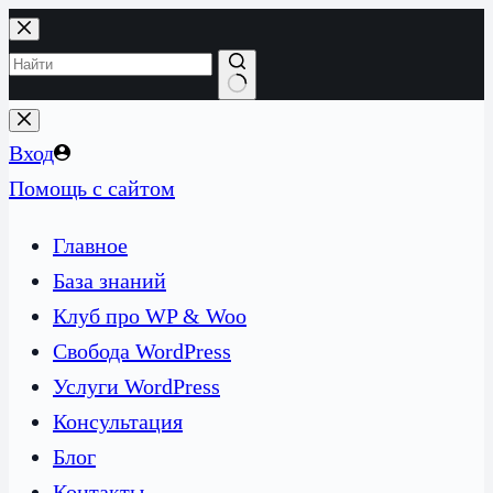
Перейти
к
сути
Ничего
не
Вход
найдено
Помощь с сайтом
Главное
База знаний
Клуб про WP & Woo
Свобода WordPress
Услуги WordPress
Консультация
Блог
Контакты