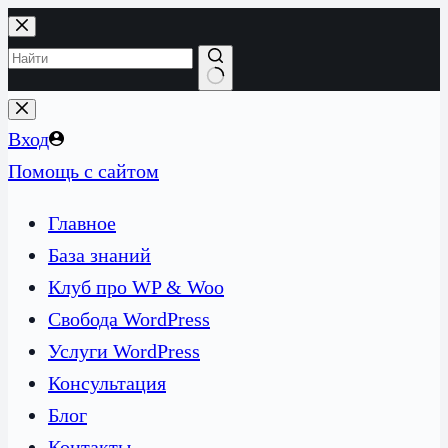
Перейти
к
сути
Ничего
не
Вход
найдено
Помощь с сайтом
Главное
База знаний
Клуб про WP & Woo
Свобода WordPress
Услуги WordPress
Консультация
Блог
Контакты