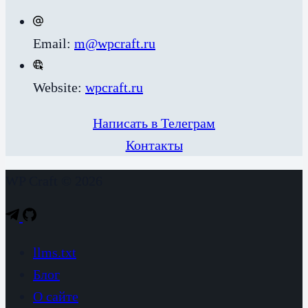
Email:
m@wpcraft.ru
Website:
wpcraft.ru
Написать в Телеграм
Контакты
WP Craft © 2026
llms.txt
Блог
О сайте