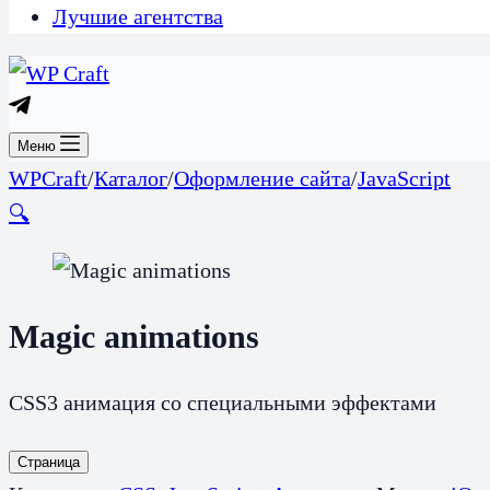
Лучшие агентства
Меню
WPCraft
/
Каталог
/
Оформление сайта
/
JavaScript
🔍
Magic animations
CSS3 анимация со специальными эффектами
Страница