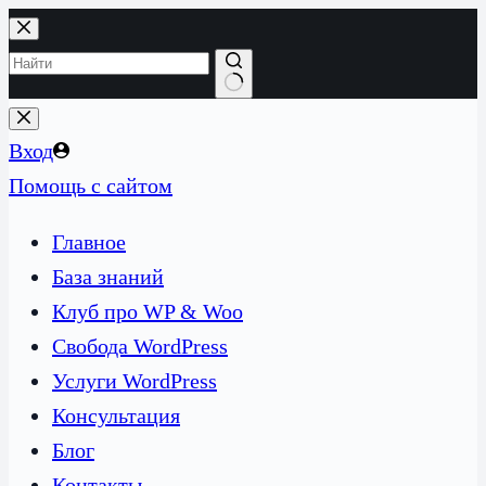
Перейти
к
сути
Ничего
не
Вход
найдено
Помощь с сайтом
Главное
База знаний
Клуб про WP & Woo
Свобода WordPress
Услуги WordPress
Консультация
Блог
Контакты