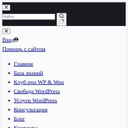
Перейти
к
сути
Ничего
не
Вход
найдено
Помощь с сайтом
Главное
База знаний
Клуб про WP & Woo
Свобода WordPress
Услуги WordPress
Консультация
Блог
Контакты