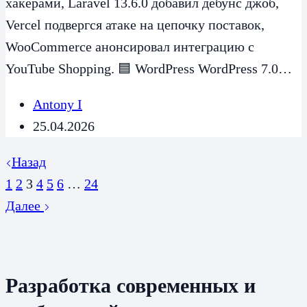
хакерами, Laravel 13.6.0 добавил дебунс джоб,
Vercel подвергся атаке на цепочку поставок,
WooCommerce анонсировал интеграцию с
YouTube Shopping. 🟦 WordPress WordPress 7.0…
Antony I
25.04.2026
Назад
1
2
3
4
5
6
…
24
Далее
Разработка современных и