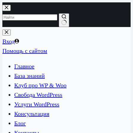
Перейти
к
сути
Ничего
не
Вход
найдено
Помощь с сайтом
Главное
База знаний
Клуб про WP & Woo
Свобода WordPress
Услуги WordPress
Консультация
Блог
Контакты