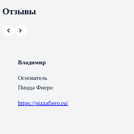
Отзывы
актикам
йчас
Владимир
Основатель
ти
Пицца Фиеро
о
https://pizzafiero.ru/