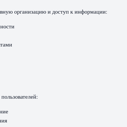
ивную организацию и доступ к информации:
нности
атами
 пользователей:
ние
ния