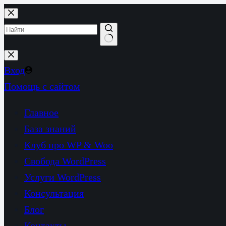
Перейти
к
сути
Ничего
не
Вход
найдено
Помощь с сайтом
Главное
База знаний
Клуб про WP & Woo
Свобода WordPress
Услуги WordPress
Консультация
Блог
Контакты