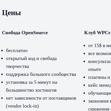
Цены
Свобода
OpenSource
Клуб WPCr
от 15$ в м
бесплатно
все возмо
открытый код и свобода
консульта
творчества
опыте
поддержка большого сообщества
плагины и
установка за 5 минут на
кейс мене
большинство хостингов
обучающие
нет зависимости от поставщиков
экономия в
(vendor lock-in)
снижения