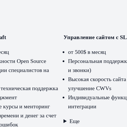
aft
Управление сайтом с S
есяц
от 500$ в месяц
жности Open Source
Персональная поддержк
ции специалистов на
и звонки)
Высокая скорость сайта
 техническая поддержка
улучшение CWVs
джмент
Индивидуальные функц
 курсы и менторинг
интеграции
ремени и денег за счет
Еще
 ошибок