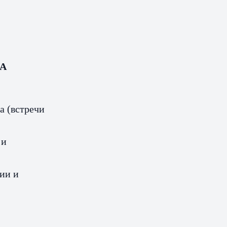
LA
а (встречи
 и
ии и