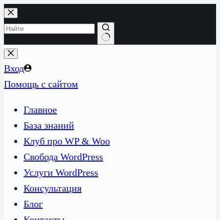
Перейти
к
сути
Ничего
не
Вход
найдено
Помощь с сайтом
Главное
База знаний
Клуб про WP & Woo
Свобода WordPress
Услуги WordPress
Консультация
Блог
Контакты