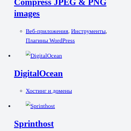
Compress JPEG & PNG
images
Веб-приложения
,
Инструменты
,
Плагины WordPress
DigitalOcean
Хостинг и домены
Sprinthost