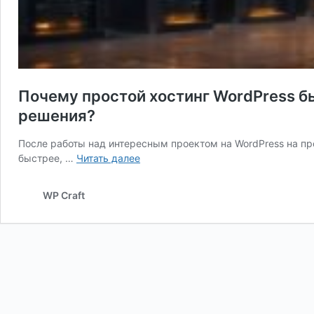
Почему простой хостинг WordPress б
решения?
После работы над интересным проектом на WordPress на про
Почему
быстрее, …
Читать далее
простой
хостинг
WP Craft
WordPress
быстрее,
чем
облачные
и
большие
энтерпрайз
решения?