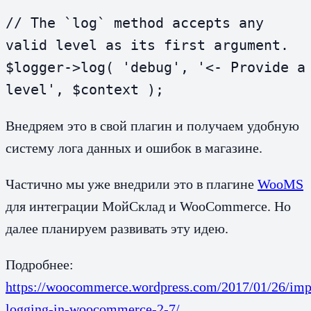
// The `log` method accepts any 
valid level as its first argument.

$logger->log( 'debug', '<- Provide a 
level', $context );
Внедряем это в свой плагин и получаем удобную
систему лога данных и ошибок в магазине.
Частично мы уже внедрили это в плагине
WooMS
для интеграции МойСклад и WooCommerce. Но
далее планируем развивать эту идею.
Подробнее:
https://woocommerce.wordpress.com/2017/01/26/imp
logging-in-woocommerce-2-7/