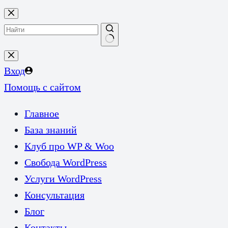
Перейти
к
сути
Ничего
не
Вход
найдено
Помощь с сайтом
Главное
База знаний
Клуб про WP & Woo
Свобода WordPress
Услуги WordPress
Консультация
Блог
Контакты