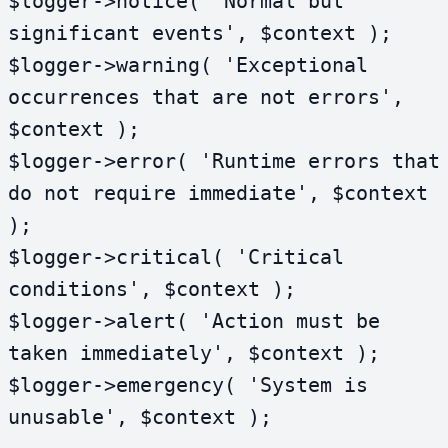
$logger->notice( 'Normal but 
significant events', $context );

$logger->warning( 'Exceptional 
occurrences that are not errors', 
$context );

$logger->error( 'Runtime errors that 
do not require immediate', $context 
);

$logger->critical( 'Critical 
conditions', $context );

$logger->alert( 'Action must be 
taken immediately', $context );

$logger->emergency( 'System is 
unusable', $context );
