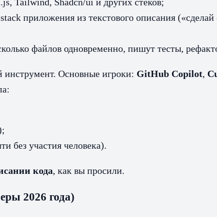
s, Tailwind, Shadcn/ui и других стеков;
stack приложения из текстового описания («сделай 
колько файлов одновременно, пишут тесты, рефакто
ый инструмент. Основные игроки:
GitHub Copilot
,
C
па:
);
и без участия человека).
писании кода
, как вы просили.
еры 2026 года)