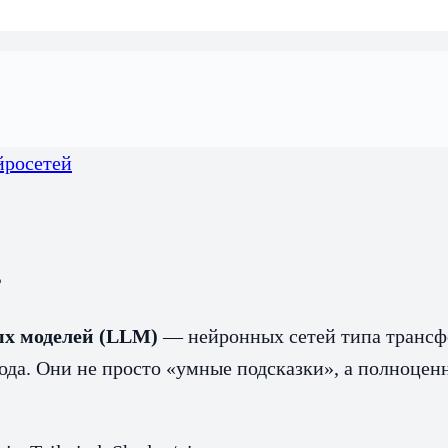
йросетей
?
х моделей (LLM)
— нейронных сетей типа трансфо
кода. Они не просто «умные подсказки», а полноце