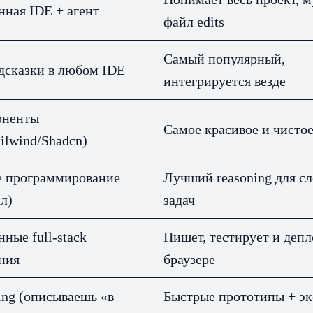
ная IDE + агент
файл edits
Самый популярный,
одсказки в любом IDE
интегрируется везде
оненты
Самое красивое и чистое
ailwind/Shadcn)
е программирование
Лучший reasoning для с
л)
задач
ные full-stack
Пишет, тестирует и депл
ния
браузере
ing (описываешь «в
Быстрые прототипы + эк