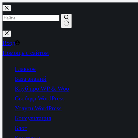
Перейти
к
сути
Ничего
не
Вход
найдено
Помощь с сайтом
Главное
База знаний
Клуб про WP & Woo
Свобода WordPress
Услуги WordPress
Консультация
Блог
Контакты