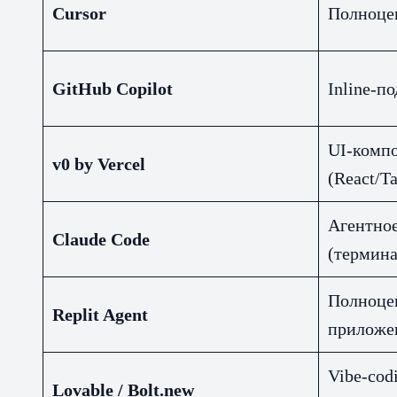
Cursor
Полноцен
GitHub Copilot
Inline-п
UI-комп
v0 by Vercel
(React/T
Агентно
Claude Code
(термина
Полноцен
Replit Agent
приложе
Vibe-cod
Lovable / Bolt.new