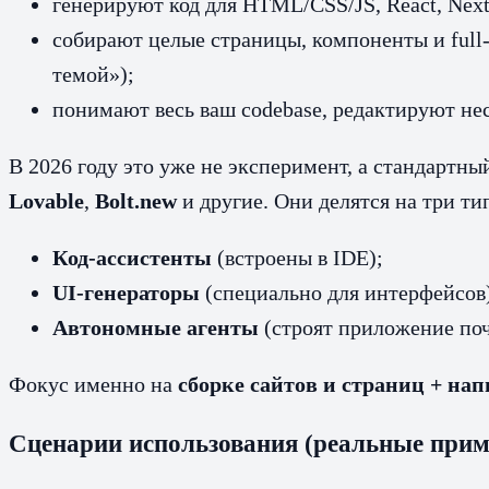
генерируют код для HTML/CSS/JS, React, Next.j
собирают целые страницы, компоненты и full-
темой»);
понимают весь ваш codebase, редактируют нес
В 2026 году это уже не эксперимент, а стандартн
Lovable
,
Bolt.new
и другие. Они делятся на три ти
Код-ассистенты
(встроены в IDE);
UI-генераторы
(специально для интерфейсов
Автономные агенты
(строят приложение почт
Фокус именно на
сборке сайтов и страниц + на
Сценарии использования (реальные прим