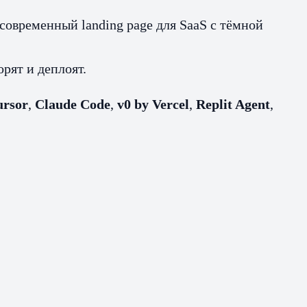
современный landing page для SaaS с тёмной
рят и деплоят.
ursor
,
Claude Code
,
v0 by Vercel
,
Replit Agent
,