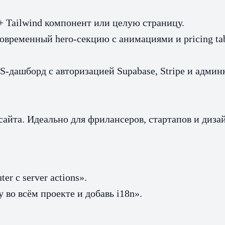
 Tailwind компонент или целую страницу.
временный hero-секцию с анимациями и pricing tabl
aaS-дашборд с авторизацией Supabase, Stripe и адм
айта. Идеально для фрилансеров, стартапов и дизайн
r с server actions».
во всём проекте и добавь i18n».