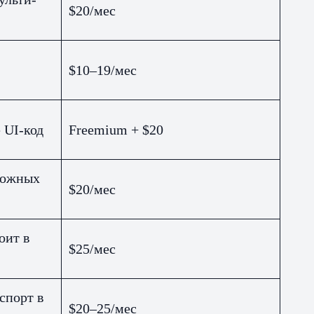
$20/мес
$10–19/мес
 UI-код
Freemium + $20
ложных
$20/мес
оит в
$25/мес
спорт в
$20–25/мес