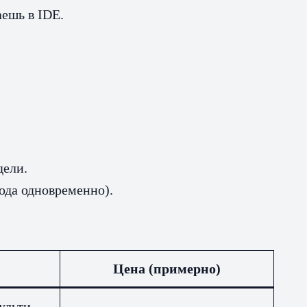
аешь в IDE.
дели.
кода одновременно).
Цена (примерно)
ульти-